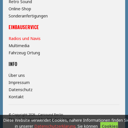
Retro Sound
Online-Shop
Sonderanfertigungen
EINBAUSERVICE
Radios und Navis
Multimedia
Fahrzeug Ortung
INFO
Über uns
Impressum
Datenschutz
Kontakt
© Copyright 2026 - Carsound Berlin
This site is powered by
CMS Made Simple
Diese Website verwendet Cookies, nähere Informationen finden Si
in unserer
Datenschutzerklärung
. Sie können
Cookies