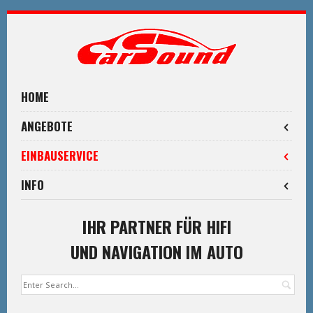
Skip
to
navigation
Skip
to
HOME
content
ANGEBOTE
EINBAUSERVICE
INFO
IHR PARTNER FÜR HIFI
UND NAVIGATION IM AUTO
Suc